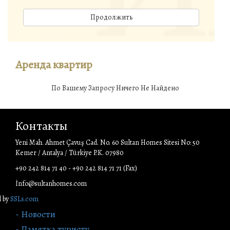
Продолжить
Аренда квартир
По Вашему Запросу Ничего Не Найдено
Контакты
Yeni Mah. Ahmet Çavuş Cad. No. 60 Sultan Homes Sitesi No: 50
Kemer / Antalya / Türkiye P.K. 07980
+90 242 814 71 40 - +90 242 814 71 71 (Fax)
İnfo@sultanhomes.com
l by
SSLs.com
- Новости
- Памятка туристу