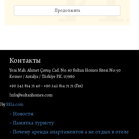
Продолжить
Контакты
Yeni Mah. Ahmet Çavuş Cad. No. 60 Sultan Homes Sitesi No: 50
Kemer / Antalya / Türkiye P.K. 07980
+90 242 814 71 40 - +90 242 814 71 71 (Fax)
İnfo@sultanhomes.com
l by
SSLs.com
- Новости
- Памятка туристу
- Почему аренда апартаментов а не отдых в отеле